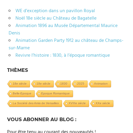
WE d’exception dans un pavillon Royal
Noël 18e siècle au Château de Bagatelle
Animation 1896 au Musée Départemental Maurice
Denis
Animation Garden Party 1912 au château de Champs-
sur-Marne
Revivre l’histoire : 1830, à l’époque romantique
THÈMES
18e siècle
19e siècle
1830
2025
Animation
Belle-Epoque
Epoque Romantique
La Société des Amis de Versailles
XVIIIe siècle
XXe siècle
VOUS ABONNER AU BLOG :
Pour être tenu au courant des nouveautés !