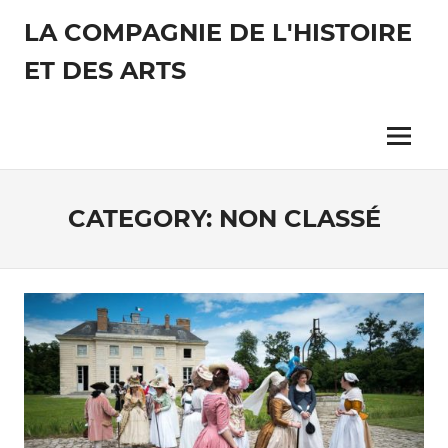
Skip
LA COMPAGNIE DE L'HISTOIRE
to
content
ET DES ARTS
Découvrez
l'Art
de
Menu
vivre
d'antan
!
CATEGORY:
NON CLASSÉ