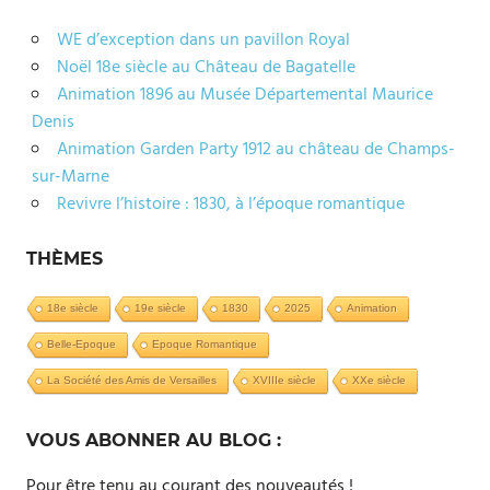
WE d’exception dans un pavillon Royal
Noël 18e siècle au Château de Bagatelle
Animation 1896 au Musée Départemental Maurice
Denis
Animation Garden Party 1912 au château de Champs-
sur-Marne
Revivre l’histoire : 1830, à l’époque romantique
THÈMES
18e siècle
19e siècle
1830
2025
Animation
Belle-Epoque
Epoque Romantique
La Société des Amis de Versailles
XVIIIe siècle
XXe siècle
VOUS ABONNER AU BLOG :
Pour être tenu au courant des nouveautés !