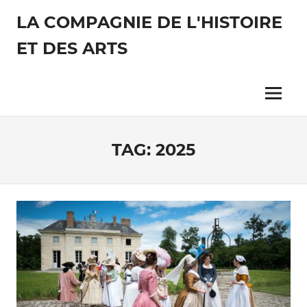
Skip
LA COMPAGNIE DE L'HISTOIRE
to
content
ET DES ARTS
Découvrez
l'Art
de
Menu
vivre
d'antan
!
TAG:
2025